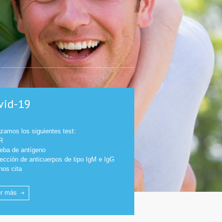
vid-19
izamos los siguientes test:
R
ueba de antígeno
tección de anticuerpos de tipo IgM e IgG
nos cita
er más