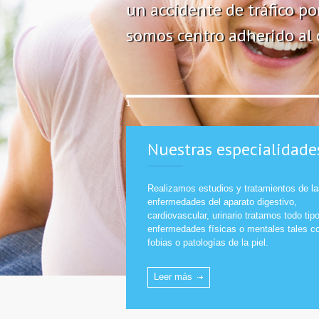
un accidente de tráfico p
somos centro adherido al 
1
Nuestras especialidade
Realizamos estudios y tratamientos de la
enfermedades del aparato digestivo,
cardiovascular, urinario tratamos todo tip
enfermedades físicas o mentales tales 
fobias o patologías de la piel.
Leer más