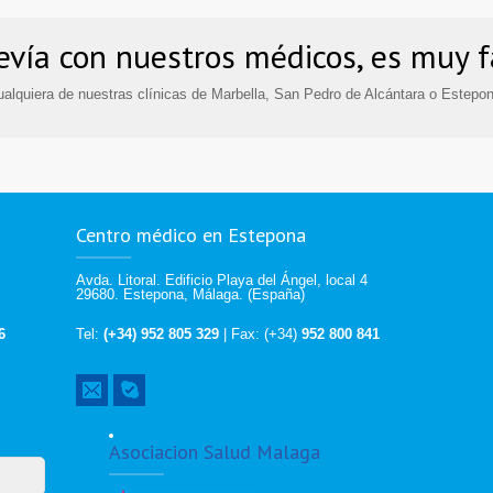
revía con nuestros médicos, es muy f
alquiera de nuestras clínicas de Marbella, San Pedro de Alcántara o Estepon
Centro médico en Estepona
Avda. Litoral. Edificio Playa del Ángel, local 4
29680. Estepona, Málaga. (España)
6
Tel:
(+34) 952 805 329
| Fax: (+34)
952 800 841
Asociacion Salud Malaga