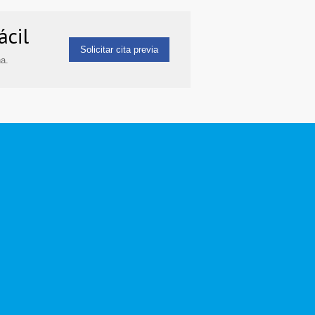
ácil
Solicitar cita previa
a.