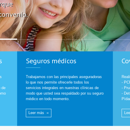
orque
convenio.
2
3
s
Seguros médicos
Co
s
Trabajamos con las principales aseguradoras
Real
lo que nos permite ofrecerle todos los
- PC
o de
servicios integrales en nuestras clínicas de
- Pr
como
modo que usted sea respaldado por su seguro
- De
médico en todo momento.
Pída
Leer más
Le