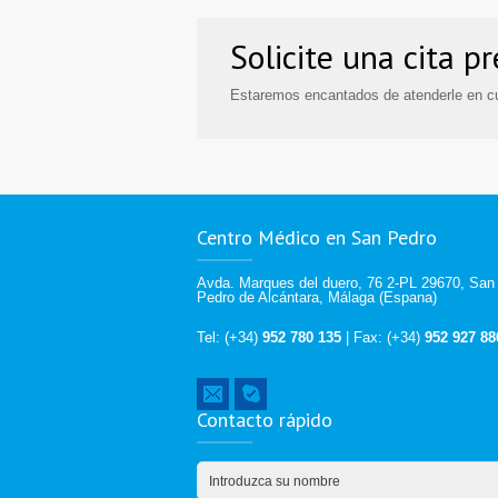
Solicite una cita p
Estaremos encantados de atenderle en cu
Centro Médico en San Pedro
Avda. Marques del duero, 76 2-PL 29670, San
Pedro de Alcántara, Málaga (Espana)
Tel: (+34)
952 780 135
| Fax: (+34)
952 927 88
Contacto rápido